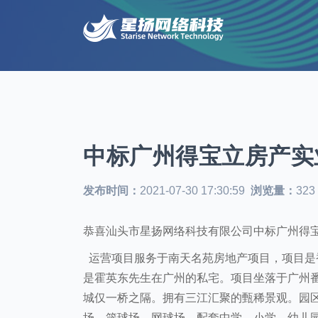
中标广州得宝立房产实
发布时间：
2021-07-30 17:30:59
浏览量：
323
恭喜汕头市星扬网络科技有限公司中标广州得
运营项目服务于南天名苑房地产项目，项目是
是
霍英东先生在广州的私宅
。
项目坐落于广州
城仅一桥之隔
。
拥有三江汇聚的甄稀景观
。园
场，篮球场，网球场。配套中学、小学、幼儿