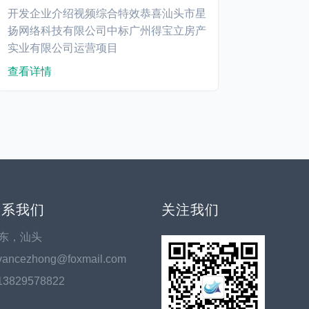
开发企业介绍视频综合特效恭喜汕头市星
扬网络科技有限公司中标广州得宝立房产
实业有限公司运营项目
查看详情
联系我们
关注我们
东，汕头
vancezhong@foxmail.com
13829578822