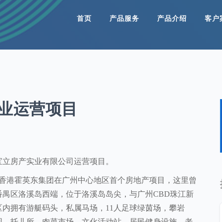
首页
产品服务
产品介绍
客户
业运营项目
宝立房产实业有限公司运营项目。
香港霍英东集团在广州中心地区首个房地产项目，
这里曾
番禺区洛溪岛西端
，位于
洛溪岛岛尖
，
与广州
CBD珠江新
区内拥有游艇码头，
私属马场，
11人足球绿茵场，攀岩
园、托儿所，肉菜市场，文化活动站，居民健身设施，
老